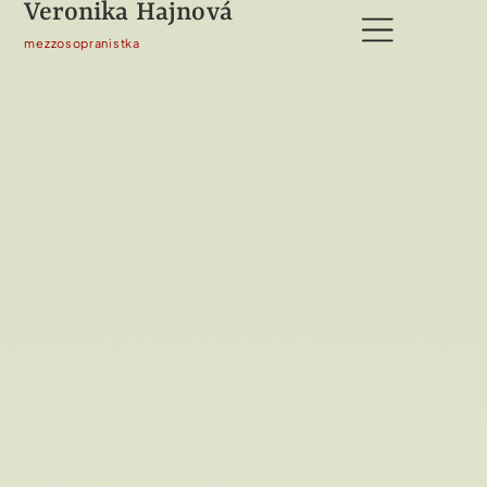
Veronika Hajnová
content
mezzosopranistka
MOJE KARIÉRA
VÝUKA ZPĚVU