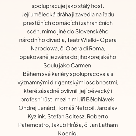
spolupracuje jako stálý host.
Její umělecká dráha ji zavedla na řadu
prestižních domácích i zahraničních
scén, mimo jiné do Slovenského
národního divadla, Teatr Wielki- Opera
Narodowa, či Opera di Roma,
opakovaně je zvána do jihokorejského
Soulu jako Carmen.
Během své kariéry spolupracovala s
významnými dirigentskými osobnostmi,
které zásadně ovlivnili její pěvecký i
profesní růst, mezi nimi Jiří Bělohlávek,
Ondrej Lenárd, Tomáš Netopil, Jaroslav
Kyzlink, Stefan Soltesz, Roberto
Paternostro, Jakub Hrůša, či Jan Latham
Koenig.