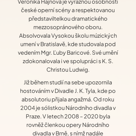
Veronika Hajnová je výraznou osobností
české operní scény a respektovanou
představiltelkou dramatického
mezzosopránového oboru.
Absolvovala Vysokou školu múzických
umení v Bratislavě, kde studovala pod
vedením Mgr. Ľuby Baricové. Své umění
zdokonalovala i ve spolupráci s K. S.
Christou Ludwig.
Již během studií na sebe upozornila
hostováním v Divadle J. K. Tyla, kde po
absolutoriu přijala angažmá. Od roku
2004 je sólistkou Národního divadla v
Praze. V letech 2008 – 2020 byla
rovněž členkou opery Národního
divadla v Brně, s nímž nadále